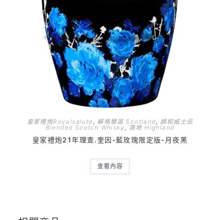
皇家禮炮Royalsalute
,
蘇格蘭區 Scotland
,
調和威士忌
Blended Scotch Whisky
,
高地 Highland
皇家禮炮21年理查.奎因-藍玫瑰限定版-月夜黑
查看內容