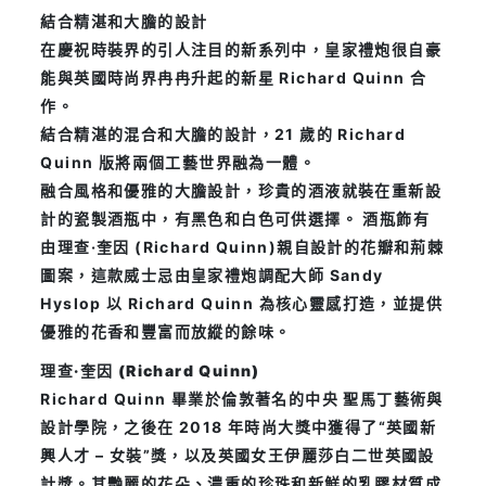
結合精湛和大膽的設計
在慶祝時裝界的引人注目的新系列中，皇家禮炮很自豪
能與英國時尚界冉冉升起的新星 Richard Quinn 合
作。
結合精湛的混合和大膽的設計，21 歲的 Richard
Quinn 版將兩個工藝世界融為一體。
融合風格和優雅的大膽設計，珍貴的酒液就裝在重新設
計的瓷製酒瓶中，有黑色和白色可供選擇。 酒瓶飾有
由理查·奎因 (Richard Quinn)親自設計的花瓣和荊棘
圖案，這款威士忌由皇家禮炮調配大師 Sandy
Hyslop 以 Richard Quinn 為核心靈感打造，並提供
優雅的花香和豐富而放縱的餘味。
理查·奎因 (Richard Quinn)
Richard Quinn 畢業於倫敦著名的中央 聖馬丁藝術與
設計學院，之後在 2018 年時尚大獎中獲得了“英國新
興人才 – 女裝”獎，以及英國女王伊麗莎白二世英國設
計獎。其艷麗的花朵、濃重的珍珠和新鮮的乳膠材質成