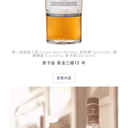
單一純麥威士忌 Single Malt Whisky
,
斯佩賽 Speyside
,
蘇
格蘭區 Scotland
,
麥卡倫 Macallan
麥卡倫 黃金三桶12 年
查看內容