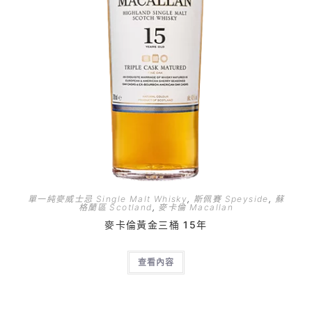
單一純麥威士忌 Single Malt Whisky
,
斯佩賽 Speyside
,
蘇
格蘭區 Scotland
,
麥卡倫 Macallan
麥卡倫黃金三桶 15年
查看內容