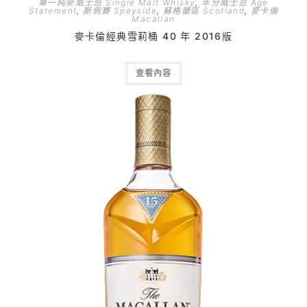
單一純麥威士忌 Single Malt Whisky
,
年分威士忌 Age
Statement
,
斯佩賽 Speyside
,
蘇格蘭區 Scotland
,
麥卡倫
Macallan
麥卡倫經典雪莉桶 40 年 2016版
查看內容