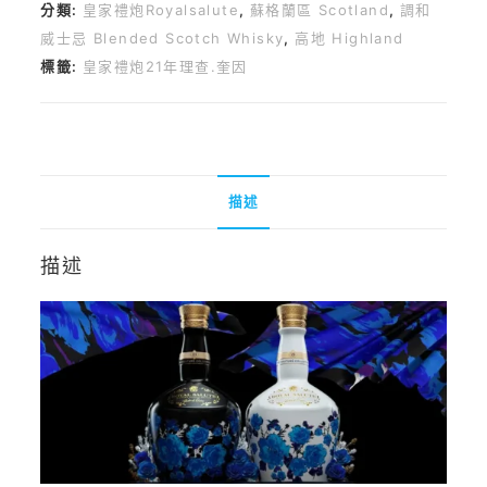
分類:
皇家禮炮Royalsalute
,
蘇格蘭區 Scotland
,
調和
威士忌 Blended Scotch Whisky
,
高地 Highland
標籤:
皇家禮炮21年理查.奎因
描述
描述