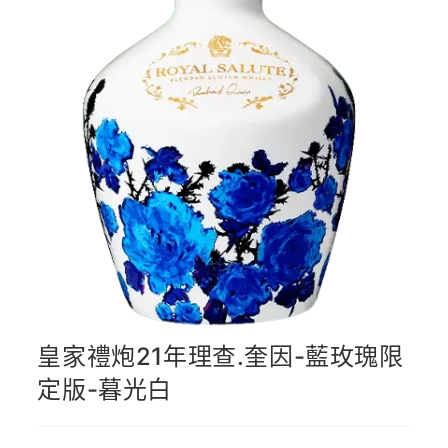
皇家禮炮21年理查.奎因-藍玫瑰限
定版-暮光白