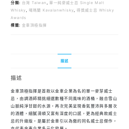
分類:
台灣 Taiwan
,
單一純麥威士忌 Single Malt
Whisky
,
噶瑪蘭 Kavalanwhisky
,
得獎威士忌 Whisky
Awards
標籤:
金車頂極指揮
描述
描述
金車頂極指揮是首款以金車企業為名的單一麥芽威士
忌，由調酒師精挑細選數種不同風味的酒桶，融合雪山
山脈純淨甘甜的水源，再次完美呈現香氣豐沛與多層次
的酒體，細膩滑順又富有深度的口感，更為經典款威士
忌的升級版，是屬於金車引以為傲的同名威士忌傑作，
亦代表金車企業多元化發展。