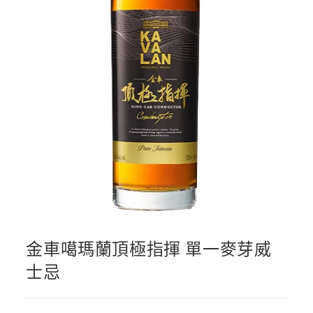
金車噶瑪蘭頂極指揮 單一麥芽威
士忌