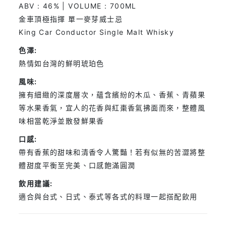
ABV : 46% | VOLUME : 700ML
金車頂極指揮 單一麥芽威士忌
King Car Conductor Single Malt Whisky
色澤:
熱情如台灣的鮮明琥珀色
風味:
擁有細緻的深度層次，蘊含繽紛的木瓜、香蕉、青蘋果
等水果香氣，宜人的花香與紅棗香氣拂面而來，整體風
味相當乾淨並散發鮮果香
口感:
帶有香蕉的甜味和清香令人驚豔！若有似無的苦澀將整
體甜度平衡至完美、口感飽滿圓潤
飲用建議:
適合與台式、日式、泰式等各式的料理一起搭配飲用